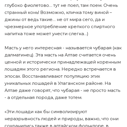
глубоко фиолетово… тут не поел, там поем. Очень
странный конь! Возможно, кличка тому виной –
джины от ведь такие… не от мира сего, да и
чрезмерное употребление крепкого спиртного
напитка тоже может унести слегка…)
Масть у него интересная - называется чубарая (как
далматинец). Эта масть на Алтае считается очень
ценной и исторически принадлежащей коренным
лошадям этого региона. Нередко встречается в
эпосах. Восстанавливают популяцию этих
уникальных лошадей в Улаганском районе. На
Алтае даже говорят, что чубарая - не просто масть
- а отдельная порода, даже тотем.
«Эти лошади как бы символизируют
неразрывность людей и природы, важно, что они
сохранились также в алтайском фольклоре, в