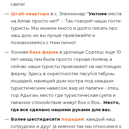
свете!
Штаб-квартира
в с. Элекмонар: "
Уютнее
места
на Алтае просто нет!" - ; Так говорят наши гости-
туристы. Мы можем много и долго писать про
наш дом, но вы лучше приезжайте и
познакомьтесь с Ним лично!
Конная
база-ферма
в урочище Сортеш: еще 10
лет назад там была просто горная поляна, а
сейчас наши туристы приезжают на настоящую
ферму. Здесь в окрестностях пасутся табуны
лошадей, манящий дым костра под каждым
туристическим навесом, вид из палатки - отец
гор Адыган, место где туристическая суета и
таёжное спокойствие живут бок о бок...
Место,
где все сделано нашими руками для вас.
Более шестидесяти
лошадей
: каждый наш
сотрудник и друг (а именно так мы относимся к