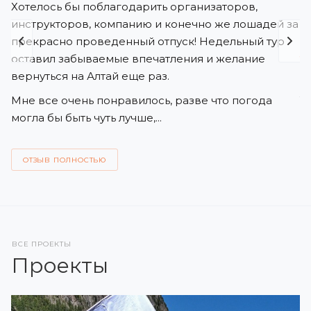
Т
Хотелось бы поблагодарить организаторов,
инструкторов, компанию и конечно же лошадей за
прекрасно проведенный отпуск! Недельный тур
оставил забываемые впечатления и желание
вернуться на Алтай еще раз.
В
л
Мне все очень понравилось, разве что погода
Д
могла бы быть чуть лучше,...
к
ОТЗЫВ ПОЛНОСТЬЮ
Х
т
ВСЕ ПРОЕКТЫ
Проекты