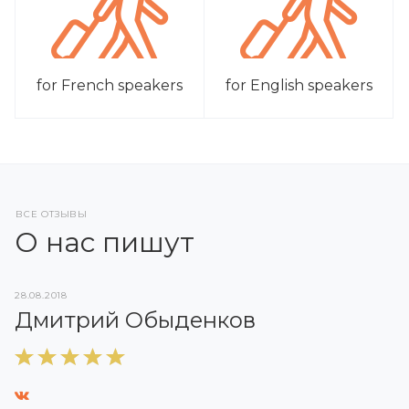
for French speakers
for English speakers
ВСЕ ОТЗЫВЫ
О нас пишут
28.08.2018
Дмитрий Обыденков
03