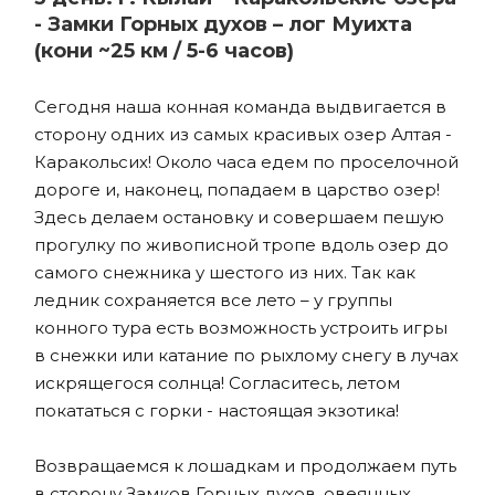
- Замки Горных духов – лог Муихта
(кони ~25 км / 5-6 часов)
Сегодня наша конная команда выдвигается в
сторону одних из самых красивых озер Алтая -
Каракольсих! Около часа едем по проселочной
дороге и, наконец, попадаем в царство озер!
Здесь делаем остановку и совершаем пешую
прогулку по живописной тропе вдоль озер до
самого снежника у шестого из них. Так как
ледник сохраняется все лето – у группы
конного тура есть возможность устроить игры
в снежки или катание по рыхлому снегу в лучах
искрящегося солнца! Согласитесь, летом
покататься с горки - настоящая экзотика!
Возвращаемся к лошадкам и продолжаем путь
в сторону Замков Горных духов, овеянных