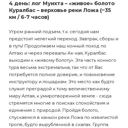
4 день: лог Муихта – «живое» болото
Куралбас – верховье реки Ложа (~35
км / 6-7 часов)
Утром ранний подъем, т.к. сегодня нам
предстоит нелегкий переход. Завтрак, сборы и
в путь! Продолжаем наш конный поход по
Алтаю и через перевалы Ак-кая, Куралбас
выходим к «живому болоту». Эта часть конного
тура весьма экстремальна, так что от Вас
потребуется полное доверие, и повиновение
инструктору и лошадкам. Это место как будто
служит преградой к тому величественному
миру Алтая, к умиротворенной земле - сюда
стремятся многие в поисках спокойствия и
единения с природой. Пройдя болото,
спускаемся в каньон реки Ложа по извилистой
тропе, будто вырубленной в скалах. Группа