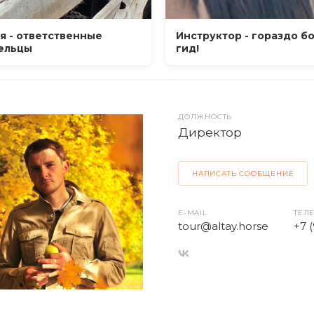
я - ответственные
Инструктор - гораздо б
ельцы
гид!
ДОЛЖНОСТЬ
Директор
НАПИСАТЬ СООБЩЕНИЕ
E-MAIL
ТЕЛ
tour@altay.horse
+7 