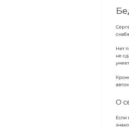
Бе
Серге
снабж
Нет п
не сд
умеет
Кроме
автом
О с
Если 
знако