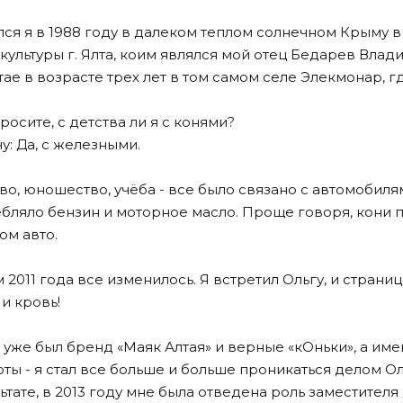
ся я в 1988 году в далеком теплом солнечном Крыму в
культуры г. Ялта, коим являлся мой отец Бедарев Влад
тае в возрасте трех лет в том самом селе Элекмонар, 
росите, с детства ли я с конями?
у: Да, с железными.
во, юношество, учёба - все было связано с автомобиля
бляло бензин и моторное масло. Проще говоря, кони 
ом авто.
 2011 года все изменилось. Я встретил Ольгу, и стран
 и кровь!
 уже был бренд «Маяк Алтая» и верные «кОньки», а име
ты - я стал все больше и больше проникаться делом Ол
ьтате, в 2013 году мне была отведена роль заместителя