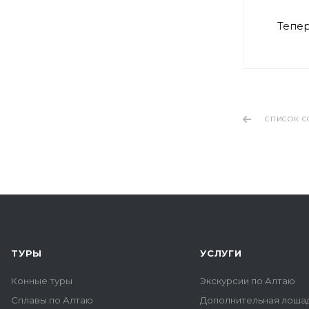
Тепер
СПИСОК С
ТУРЫ
УСЛУГИ
Конные туры
Экскурсии по Алтаю
Сплавы по Алтаю
Дополнительная лоша