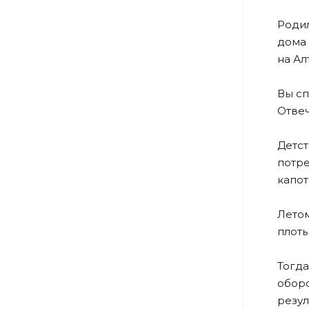
Родил
дома 
на Ал
Вы сп
Отвеч
Детст
потре
капот
Летом
плоть
Тогда
оборо
резул