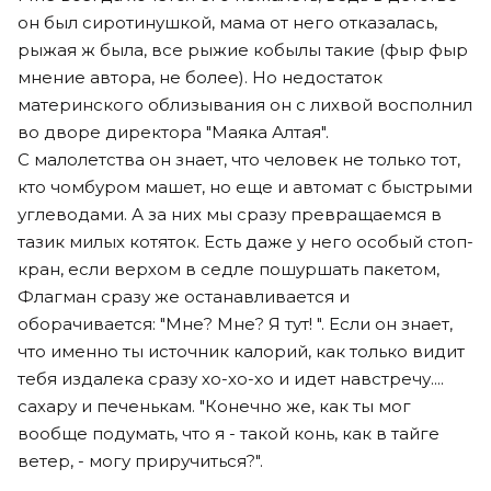
он был сиротинушкой, мама от него отказалась,
рыжая ж была, все рыжие кобылы такие (фыр фыр
мнение автора, не более). Но недостаток
материнского облизывания он с лихвой восполнил
во дворе директора "Маяка Алтая".
С малолетства он знает, что человек не только тот,
кто чомбуром машет, но еще и автомат с быстрыми
углеводами. А за них мы сразу превращаемся в
тазик милых котяток. Есть даже у него особый стоп-
кран, если верхом в седле пошуршать пакетом,
Флагман сразу же останавливается и
оборачивается: "Мне? Мне? Я тут! ". Если он знает,
что именно ты источник калорий, как только видит
тебя издалека сразу хо-хо-хо и идет навстречу....
сахару и печенькам. "Конечно же, как ты мог
вообще подумать, что я - такой конь, как в тайге
ветер, - могу приручиться?".