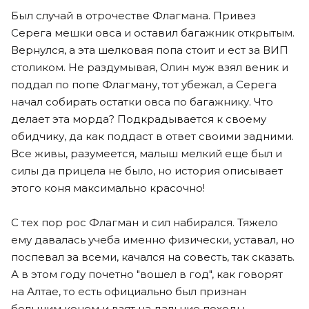
Был случай в отрочестве Флагмана. Привез
Серега мешки овса и оставил багажник открытым.
Вернулся, а эта шелковая попа стоит и ест за ВИП
столиком. Не раздумывая, Олин муж взял веник и
поддал по попе Флагману, тот убежал, а Серега
начал собирать остатки овса по багажнику. Что
делает эта морда? Подкрадывается к своему
обидчику, да как поддаст в ответ своими задними.
Все живы, разумеется, малыш мелкий еще был и
силы да прицела не было, но история описывает
этого коня максимально красочно!
С тех пор рос Флагман и сил набирался. Тяжело
ему давалась учеба именно физически, уставал, но
поспевал за всеми, качался на совесть, так сказать.
А в этом году почетно "вошел в год", как говорят
на Алтае, то есть официально был признан
большим конем и взят на дальние походы.