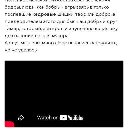
бодры, люди, как бобры - вгрызаясь в только
поспевшие кедровые шишки, творили добро, а
предводителем этого дня был наш добрый друг
Тамир, который, аки крот, исступлённо копал яму
для накопившегося мусора!
А еще, мы пели, много. Нас пытались остановить,
но не удалось!