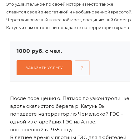
Это удивительное по своей истории место так же
славится своей энергетикой и необыкновенной красотой.
Через живописный навесной мост, соединяющий берег р.
Катунь и сам остров, вы попадаете на территорию храма
Святого Апостола Иоанна Богослова.
1000 руб. с чел.
ЗАКАЗАТЬ УСЛУГУ
После посещения о. Патмос по узкой тропинке
вдоль скалистого берега р. Катунь Вы
попадаете на территорию Чемальской ГЭС –
одной из старейших ГЭС на Алтае,
построенной в 1935 году.
В летнее время у плотины ГЭС для любителей