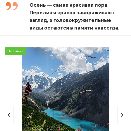
Осень — самая красивая пора.
Переливы красок завораживают
взгляд, а головокружительные
виды остаются в памяти навсегда.
Мы познакомим вас с алтайской
культурой: это героический эпос
«Мадай-Кара», игра на топшуре,
Новинка
авторские песни у костра, которые
надолго останутся в вашем сердце.